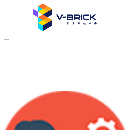
跳
至
主
要
內
容