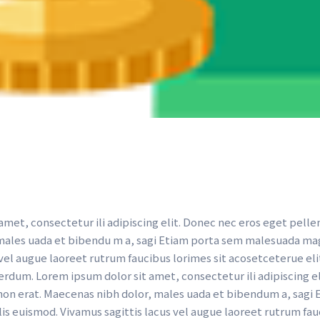
met, consectetur ili adipiscing elit. Donec nec eros eget pellen
males uada et bibendu m a, sagi Etiam porta sem malesuada mag
 vel augue laoreet rutrum faucibus lorimes sit acosetceterue eli
rdum. Lorem ipsum dolor sit amet, consectetur ili adipiscing el
on erat. Maecenas nibh dolor, males uada et bibendum a, sagi 
 euismod. Vivamus sagittis lacus vel augue laoreet rutrum fauci