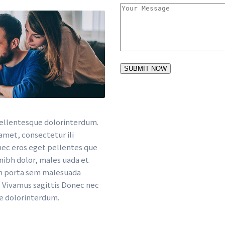
ellentesque dolorinterdum. 
met, consectetur ili 
nec eros eget pellentes que 
nibh dolor, males uada et 
m porta sem malesuada 
Vivamus sagittis Donec nec 
e dolorinterdum.