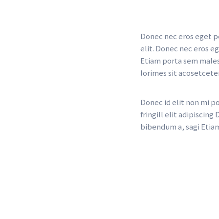
Donec nec eros eget pe
elit. Donec nec eros e
Etiam porta sem malesu
lorimes sit acosetcet
Donec id elit non mi p
fringill elit adipiscin
bibendum a, sagi Etia