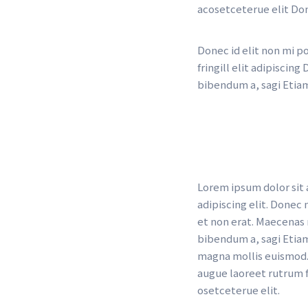
acosetceterue elit Do
Donec id elit non mi p
fringill elit adipiscin
bibendum a, sagi Etia
Lorem ipsum dolor sit a
adipiscing elit. Donec
et non erat. Maecenas 
bibendum a, sagi Etia
magna mollis euismod. 
augue laoreet rutrum fa
osetceterue elit.