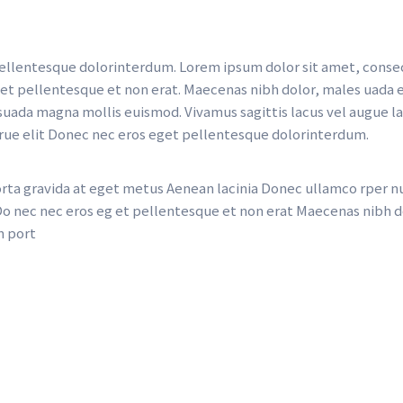
llentesque dolorinterdum. Lorem ipsum dolor sit amet, consecte
get pellentesque et non erat. Maecenas nibh dolor, males uada e
ada magna mollis euismod. Vivamus sagittis lacus vel augue la
erue elit Donec nec eros eget pellentesque dolorinterdum.
orta gravida at eget metus Aenean lacinia Donec ullamco rper n
g Do nec nec eros eg et pellentesque et non erat Maecenas nibh d
m port