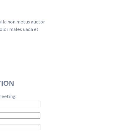
ulla non metus auctor 
olor males uada et 
TION
meeting.