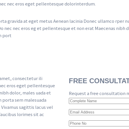
nec nec eros eget pellentesque dolorinterdum.
orta gravida at eget metus Aenean lacinia Donec ullamco rper n
g Do nec nec eros eg et pellentesque et non erat Maecenas nibh d
m port
met, consectetur ili 
FREE CONSULTA
 nec eros eget pellentesque 
nibh dolor, males uada et 
Request a free consultation 
m porta sem malesuada 
Vivamus sagittis lacus vel 
ucibus lorimes sit ac 