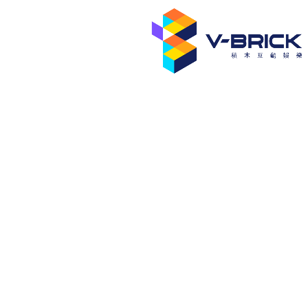
跳
至
主
要
內
容