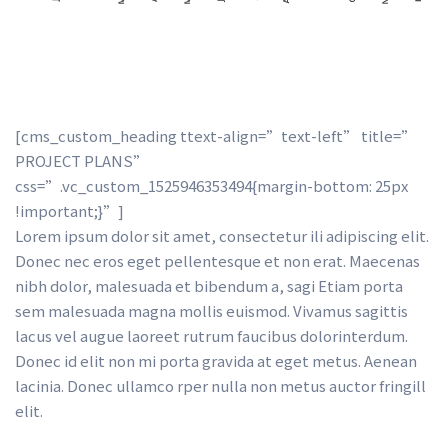
[cms_custom_heading ttext-align=”text-left” title=”
PROJECT PLANS” 
css=”.vc_custom_1525946353494{margin-bottom: 25px 
!important;}”] 
Lorem ipsum dolor sit amet, consectetur ili adipiscing elit. 
Donec nec eros eget pellentesque et non erat. Maecenas 
nibh dolor, malesuada et bibendum a, sagi Etiam porta 
em malesuada magna mollis euismod. Vivamus sagittis 
lacus vel augue laoreet rutrum faucibus dolorinterdum. 
Donec id elit non mi porta gravida at eget metus. Aenean 
lacinia. Donec ullamco rper nulla non metus auctor fringill 
elit.