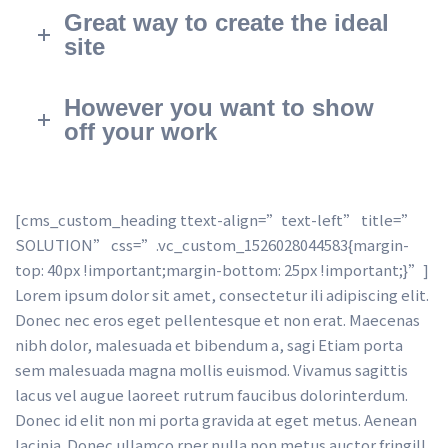
Great way to create the ideal 
ite
However you want to show 
off your work
[cms_custom_heading ttext-align=”text-left” title=”
SOLUTION” css=”.vc_custom_1526028044583{margin-
top: 40px !important;margin-bottom: 25px !important;}”] 
Lorem ipsum dolor sit amet, consectetur ili adipiscing elit. 
Donec nec eros eget pellentesque et non erat. Maecenas 
nibh dolor, malesuada et bibendum a, sagi Etiam porta 
em malesuada magna mollis euismod. Vivamus sagittis 
lacus vel augue laoreet rutrum faucibus dolorinterdum. 
Donec id elit non mi porta gravida at eget metus. Aenean 
lacinia. Donec ullamco rper nulla non metus auctor fringill 