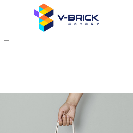
跳
至
主
要
內
容