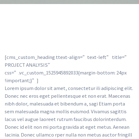
[cms_custom_heading ttext-align=”text-left” title=”
PROJECT ANALYSIS” 
css=”.vc_custom_1525945892033{margin-bottom: 24px 
!important;}”] 
Lorem ipsum dolor sit amet, consectetur ili adipiscing elit. 
Donec nec eros eget pellentesque et non erat. Maecenas 
nibh dolor, malesuada et bibendum a, sagi Etiam porta 
em malesuada magna mollis euismod. Vivamus sagittis 
lacus vel augue laoreet rutrum faucibus dolorinterdum. 
Donec id elit non mi porta gravida at eget metus. Aenean 
lacinia. Donec ullamco rper nulla non metus auctor fringill 