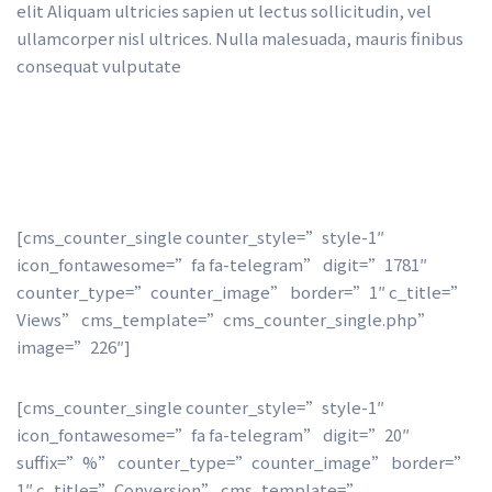
elit Aliquam ultricies sapien ut lectus sollicitudin, vel 
ullamcorper nisl ultrices. Nulla malesuada, mauris finibus 
consequat vulputate
[cms_counter_single counter_style=”style-1″ 
icon_fontawesome=”fa fa-telegram” digit=”1781″ 
counter_type=”counter_image” border=”1″ c_title=”
Views” cms_template=”cms_counter_single.php” 
image=”226″]
[cms_counter_single counter_style=”style-1″ 
icon_fontawesome=”fa fa-telegram” digit=”20″ 
uffix=”%” counter_type=”counter_image” border=”
1″ c_title=”Conversion” cms_template=”